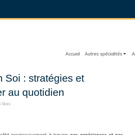
Accueil
Autres spécialités
A
 Soi : stratégies et
er au quotidien
5 likes
bâtit progressivement
à travers
nos expériences et nos