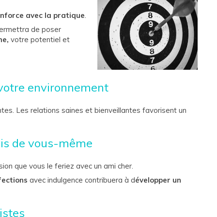
nforce avec la pratique
.
permettra de poser
me,
votre potentiel et
 votre environnement
s. Les relations saines et bienveillantes favorisent un
-vis de vous-même
on que vous le feriez avec un ami cher.
fections
avec indulgence contribuera à d
évelopper un
istes