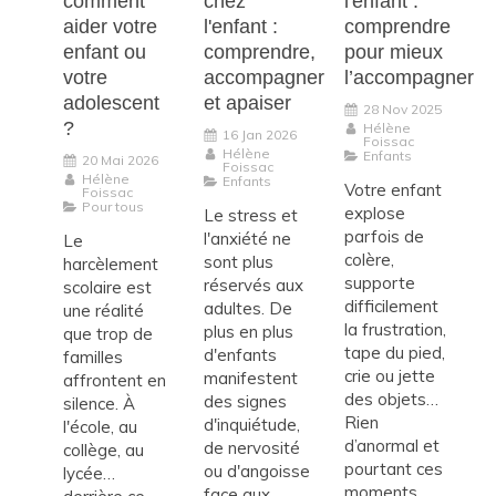
comment
chez
l'enfant :
aider votre
l'enfant :
comprendre
enfant ou
comprendre,
pour mieux
votre
accompagner
l’accompagner
adolescent
et apaiser
28 Nov 2025
?
Hélène
16 Jan 2026
Foissac
Hélène
Enfants
20 Mai 2026
Foissac
Hélène
Enfants
Votre enfant
Foissac
Pour tous
explose
Le stress et
parfois de
l'anxiété ne
Le
colère,
sont plus
harcèlement
supporte
réservés aux
scolaire est
difficilement
adultes. De
une réalité
la frustration,
plus en plus
que trop de
tape du pied,
d'enfants
familles
crie ou jette
manifestent
affrontent en
des objets…
des signes
silence. À
Rien
d'inquiétude,
l'école, au
d’anormal et
de nervosité
collège, au
pourtant ces
ou d'angoisse
lycée…
moments...
face aux ...