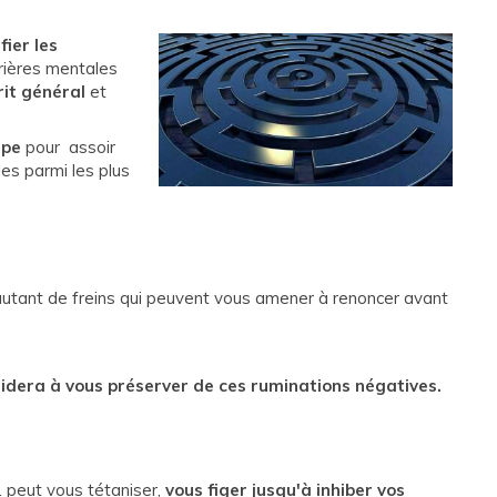
fier les
rrières mentales
rit général
et
ape
pour assoir
es parmi les plus
: autant de freins qui peuvent vous amener à renoncer avant
 aidera à vous préserver de ces ruminations négatives.
c. peut vous tétaniser,
vous figer jusqu'à inhiber vos