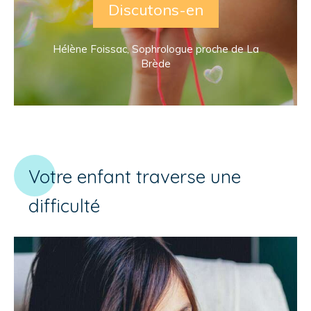
Discutons-en
Hélène Foissac, Sophrologue proche de La
Brède
Votre enfant traverse une
difficulté