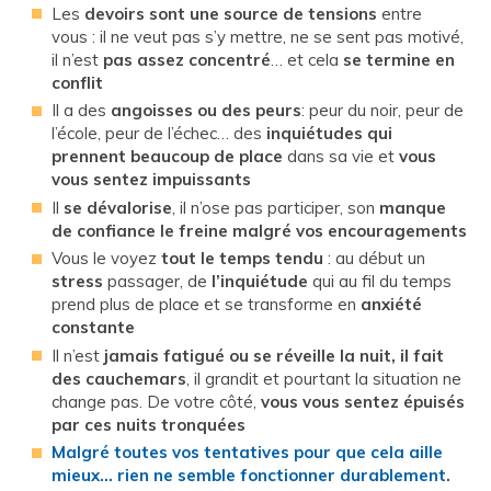
Les
devoirs sont une source de tensions
entre
vous : il ne veut pas s’y mettre, ne se sent pas motivé,
il n’est
pas assez concentré
… et cela
se termine en
conflit
Il a des
angoisses ou des peurs
: peur du noir, peur de
l’école, peur de l’échec… des
inquiétudes qui
prennent beaucoup de place
dans sa vie et
vous
vous sentez impuissants
Il
se dévalorise
, il n’ose pas participer, son
manque
de confiance le freine malgré vos encouragements
Vous le voyez
tout le temps tendu
: au début un
stress
passager, de
l’inquiétude
qui au fil du temps
prend plus de place et se transforme en
anxiété
constante
Il n’est
jamais fatigué ou se réveille la nuit, il fait
des cauchemars
, il grandit et pourtant la situation ne
change pas. De votre côté,
vous vous sentez épuisés
par ces nuits tronquées
Malgré toutes vos tentatives pour que cela aille
mieux… rien ne semble fonctionner durablement.