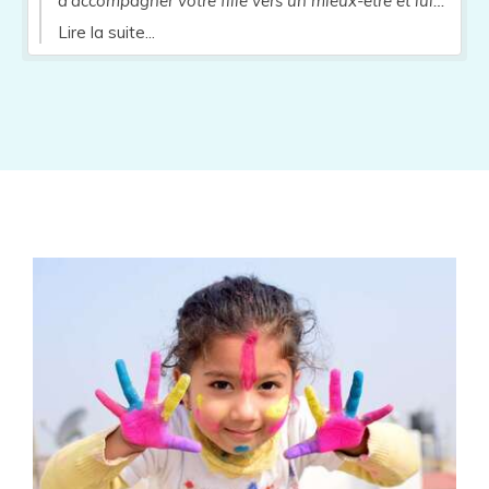
d'accompagner votre fille vers un mieux-être et lui
permettre de traverser ses pics de stress avec plus
Lire la suite...
de facilité et de confiance en ses propres ressources.
​Je salue aussi votre implication et votre
bienveillance tout au long de son cheminement,
soutiens essentiels à ses progrès. Au plaisir d'avoir
de vos nouvelles ou de vous revoir si besoin Hélène