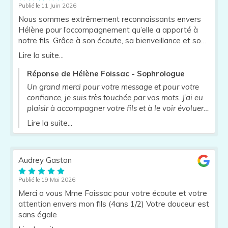
Publié le 11 Juin 2026
Nous sommes extrêmement reconnaissants envers
Hélène pour l’accompagnement qu’elle a apporté à
notre fils. Grâce à son écoute, sa bienveillance et son
professionnalisme, il a appris à mieux comprendre et
Lire la suite...
gérer ses émotions au quotidien. Les séances se sont
déroulées dans un climat de confiance qui lui a permis
Réponse de Hélène Foissac - Sophrologue
de s’exprimer librement et de progresser à son
Un grand merci pour votre message et pour votre
rythme. Un grand merci à Hélène pour cet
confiance, je suis très touchée par vos mots. J’ai eu
accompagnement précieux et de grande qualité. Nous
plaisir à accompagner votre fils et à le voir évoluer
la recommandons sans hésitation !
au fil des séances, dans le respect de son rythme et
Lire la suite...
de ses besoins. Je le félicite pour cette belle
évolution et je salue également votre présence et
votre soutien tout au long de cet accompagnement,
Audrey Gaston
qui ont participé à ses progrès. Je vous souhaite à
tous une belle continuation .
Publié le 19 Mai 2026
Merci a vous Mme Foissac pour votre écoute et votre
attention envers mon fils (4ans 1/2) Votre douceur est
sans égale