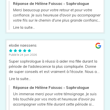
Réponse de Hélène Foissac - Sophrologue
Merci beaucoup pour votre retour et pour votre
confiance. Je suis heureuse d'avoir pu accompagner
votre fils sur le chemin d'une plus grande confiance
en lui et de lui avoir transmis des outils qu'il pourra
Lire la suite...
continuer à utiliser au quotidien pour mieux gérer
son angoisse. Au plaisir de vous revoir si besoin
elodie naessens
Publié le 24 Juin 2026
Super sophrologue à réussi à aider ma fille durant la
période de l'adolescence la plus compliquée. Donne
de super conseils et est vraiment à l'écoute. Nous a
fait aussi découvrir la sophrologie et franchement je
Lire la suite...
recommande à 100% un vrai soutien et une vrai aide
dans la gestion de la pression si un enfant refuse tout
Réponse de Hélène Foissac - Sophrologue
psychologue. Merci beaucoup
Un immense merci pour votre témoignage. Je suis
très touchée par vos mots et heureuse d'avoir pu
accompagner votre fille durant cette période si
délicate de l'adolescence. Chaque jeune est