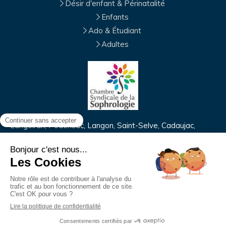
Désir d'enfant & Périnatalité
Enfants
Ado & Étudiant
Adultes
Langoiran, Podensac, Langon, Saint-Selve, Cadaujac,
Villenave-d'Ornon, Léognan, Créon, Bègles, Gradignan,
Floirac, Canéjan, Pessac, Tresses, Talence, Bordeaux
Plan du site
Mentions légales
Création et référencement du site par Simplébo