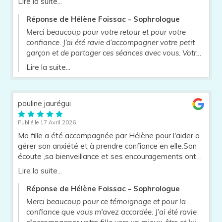
Lire la suite...
Réponse de Hélène Foissac - Sophrologue
Merci beaucoup pour votre retour et pour votre
confiance. J’ai été ravie d’accompagner votre petit
garçon et de partager ces séances avec vous. Votre
présence et votre implication ont été précieuses tout
Lire la suite...
au long de l’accompagnement. Je vous souhaite à
tous les deux une belle continuation et je reste
disponible si besoin
pauline jaurégui
Publié le 17 Avril 2026
Ma fille a été accompagnée par Hélène pour l'aider a
gérer son anxiété et à prendre confiance en elle.Son
écoute ,sa bienveillance et ses encouragements ont
vraiment aidé ma fille dans la gestion de ses
Lire la suite...
émotions.Je recommande vivement !
Réponse de Hélène Foissac - Sophrologue
Merci beaucoup pour ce témoignage et pour la
confiance que vous m'avez accordée. ​J'ai été ravie